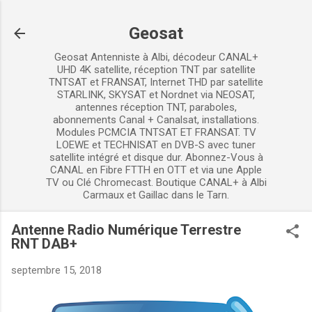
Accéder au contenu principal
Geosat
Geosat Antenniste à Albi, décodeur CANAL+
UHD 4K satellite, réception TNT par satellite
TNTSAT et FRANSAT, Internet THD par satellite
STARLINK, SKYSAT et Nordnet via NEOSAT,
antennes réception TNT, paraboles,
abonnements Canal + Canalsat, installations.
Modules PCMCIA TNTSAT ET FRANSAT. TV
LOEWE et TECHNISAT en DVB-S avec tuner
satellite intégré et disque dur. Abonnez-Vous à
CANAL en Fibre FTTH en OTT et via une Apple
TV ou Clé Chromecast. Boutique CANAL+ à Albi
Carmaux et Gaillac dans le Tarn.
Antenne Radio Numérique Terrestre
RNT DAB+
septembre 15, 2018